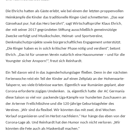
Die Ehrichs hatten als Gäste erlebt, wie bei einem der letzten proppenvollen
Heimkämpfe die Kinder das traditionelle Ringer-Lied schmetterten. „Das war
Gänsehaut pur, hat das Herz berührt“, sagt Wirtschaftsprüfer Klaus Ehrich,
der mit seiner 2017 gegründeten Stiftung ausschließlich gemeinnützige
Zwecke verfolgt und Musikschulen, Heimat- und Sportvereine,
Denkmalschutzprojekte sowie bürgerschaftliches Engagement unterstützt.
„Die Ringer haben es in solch kritischer Phase nötig und verdient“, betont
Ehrich. „Das ist für unseren Verein natürlich eine Hausnummer – und für die
Youngster sicher Ansporn!“, freut sich Reinhardt.
Ein Teil davon wird in das Jugenderholungslager fließen. Denn in der nächsten
Ferienwoche reist ein Teil der Kinder auf einen Zeltplatz an der Hohenwarte-
Talsperre, wo viele Erlebnisse warten. Eigentlich war Rumänien geplant, aber
Corona erforderte zügiges Umdenken. Ja, eigentlich hatte der AC Germania
diese Saison so viel vor: packende Liga-Kämpfe vor hunderten Zuschauern an
der Arterner Freilichtbühne und die 120-jährige Geburtstagsfeier des
Vereines. „Wir sind da flexibel. Wir könnten das mit zwei, drei Wochen
Vorlauf organisieren und im Herbst nachfeiern.“ Nur hänge das eben von der
Corona-Lage ab. Und Reinhardt hat den Humor noch nicht verloren: „Wir
könnten die Fete auch als Maskenball machen.“