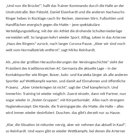
„Und nun die Brücke!“, hallt das Trainer-Kommando durch die Halle an der
Unstrutstraße. Ben Pätzold, Daniel Eisenhardt und die anderen Nachwuchs-
Ringer heben in Rücklage rasch ihr Becken, stemmen Stirn, Fußsohlen und
Handflächen energisch gegen die Matte – jene spektakuläre
Verteidigungsstellung, mit der ein Athlet die drohende Schulterniederlage
vermeiden will. So langsam kehrt wieder Sport, Alltag, Leben in das Arterner
„Haus des Ringens“ zurück, nach langer Corona-Pause. „Aber wir sind noch
weit vom Normalbetrieb entfernt“, sagt Mirko Reinhardt.
Als „eine der größten Herausforderungen der Vereinsgeschichte“ sieht der
Präsident des traditionsreichen AC Germania die aktuelle Lage – in der
Kontaktsportler wie Ringer, Boxer, Judo- und Karateka länger als alle anderen
Sportler auf Wettkämpfe warten, und damit auf Einnahmen und öffentliche
Präsenz. „Aber Unterkriegen ist nicht“, sagt der Chef kämpferisch. Und
immerhin: Training ist wieder möglich. Zuerst einzeln, dann mit Partner, nun
sogar wieder in „festen Gruppen“, mit Körperkontakt. Alles nach strengem
Hygienekonzept: Die Hände, die Trainingsgeräte, die Matte, die Halle – alles
wird immer wieder desinfiziert. Duschen, das gibt’s derzeit nur zu Hause.
„Klar, die Situation ist mitunter nervig, aber wir nehmen das aktuell in Kauf“,
so Reinhardt. Und wann gibt es wieder Wettkämpfe, bei denen die Arterner