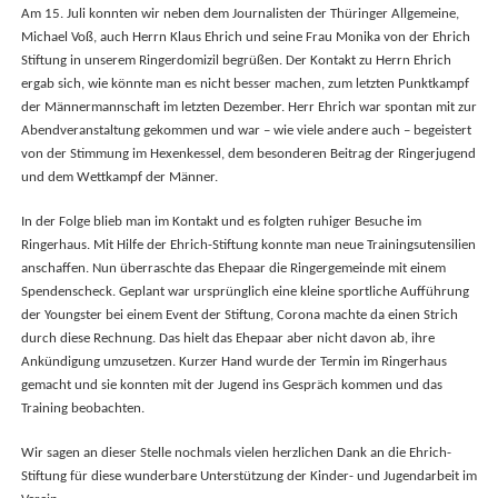
Am 15. Juli konnten wir neben dem Journalisten der Thüringer Allgemeine,
Michael Voß, auch Herrn Klaus Ehrich und seine Frau Monika von der Ehrich
Stiftung in unserem Ringerdomizil begrüßen. Der Kontakt zu Herrn Ehrich
ergab sich, wie könnte man es nicht besser machen, zum letzten Punktkampf
der Männermannschaft im letzten Dezember. Herr Ehrich war spontan mit zur
Abendveranstaltung gekommen und war – wie viele andere auch – begeistert
von der Stimmung im Hexenkessel, dem besonderen Beitrag der Ringerjugend
und dem Wettkampf der Männer.
In der Folge blieb man im Kontakt und es folgten ruhiger Besuche im
Ringerhaus. Mit Hilfe der Ehrich-Stiftung konnte man neue Trainingsutensilien
anschaffen. Nun überraschte das Ehepaar die Ringergemeinde mit einem
Spendenscheck. Geplant war ursprünglich eine kleine sportliche Aufführung
der Youngster bei einem Event der Stiftung, Corona machte da einen Strich
durch diese Rechnung. Das hielt das Ehepaar aber nicht davon ab, ihre
Ankündigung umzusetzen. Kurzer Hand wurde der Termin im Ringerhaus
gemacht und sie konnten mit der Jugend ins Gespräch kommen und das
Training beobachten.
Wir sagen an dieser Stelle nochmals vielen herzlichen Dank an die Ehrich-
Stiftung für diese wunderbare Unterstützung der Kinder- und Jugendarbeit im