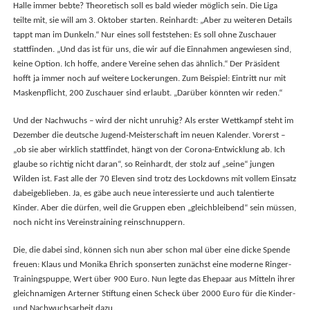
Halle immer bebte? Theoretisch soll es bald wieder möglich sein. Die Liga
teilte mit, sie will am 3. Oktober starten. Reinhardt: „Aber zu weiteren Details
tappt man im Dunkeln.“ Nur eines soll feststehen: Es soll ohne Zuschauer
stattfinden. „Und das ist für uns, die wir auf die Einnahmen angewiesen sind,
keine Option. Ich hoffe, andere Vereine sehen das ähnlich.“ Der Präsident
hofft ja immer noch auf weitere Lockerungen. Zum Beispiel: Eintritt nur mit
Maskenpflicht, 200 Zuschauer sind erlaubt. „Darüber könnten wir reden.“
Und der Nachwuchs – wird der nicht unruhig? Als erster Wettkampf steht im
Dezember die deutsche Jugend-Meisterschaft im neuen Kalender. Vorerst –
„ob sie aber wirklich stattfindet, hängt von der Corona-Entwicklung ab. Ich
glaube so richtig nicht daran“, so Reinhardt, der stolz auf „seine“ jungen
Wilden ist. Fast alle der 70 Eleven sind trotz des Lockdowns mit vollem Einsatz
dabeigeblieben. Ja, es gäbe auch neue interessierte und auch talentierte
Kinder. Aber die dürfen, weil die Gruppen eben „gleichbleibend“ sein müssen,
noch nicht ins Vereinstraining reinschnuppern.
Die, die dabei sind, können sich nun aber schon mal über eine dicke Spende
freuen: Klaus und Monika Ehrich sponserten zunächst eine moderne Ringer-
Trainingspuppe, Wert über 900 Euro. Nun legte das Ehepaar aus Mitteln ihrer
gleichnamigen Arterner Stiftung einen Scheck über 2000 Euro für die Kinder-
und Nachwuchsarbeit dazu.