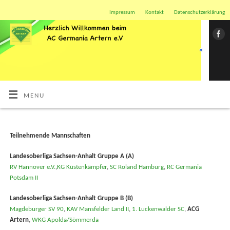
Impressum
Kontakt
Datenschutzerklärung
MENU
Teilnehmende Mannschaften
Landesoberliga Sachsen-Anhalt Gruppe A (A)
RV Hannover e.V.
,
KG Küstenkämpfer
,
SC Roland Hamburg
,
RC Germania
Potsdam II
Landesoberliga Sachsen-Anhalt Gruppe B (B)
Magdeburger SV 90
,
KAV Mansfelder Land II
,
1. Luckenwalder SC
,
ACG
Artern
,
WKG Apolda/Sömmerda