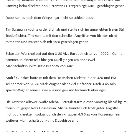
Mit einem denkbar knappen 16:14 mussten sich die Ringer aus Artern am
Samstag beim direkten Konkurrenten FC Erzgerbirge Aue II geschlagen geben.
Dabei sah es nach dem Wiegen gar nicht so schlecht aus…
Tim Salzmann kochte ordentlich ab und stellte sich im ungeliebten freien Stil
Teetje Richter. Tim konnte mit den schnellen Angriffen von Richter nicht
mithalten und musste sich mit 15:0 geschlagen geben.
Sebastian Warchol traf auf den U 20 Vize Europameister von 2022 – Connor
Sammet. In einem teils hitzigen Duell gingen am Ende zwei
Mannschaftspunkte auf das Konto von Aue.
André Günther hatte es mit dem Deutschen Meister in der U20 und EM-
Teilnehmer von 2024 Mark Wagner nicht viel einfacher. Nach 3:45 min
spielte Wagner seine Klasse aus und gewann technisch überlegen.
Die Arterner Allzweckwaffe Michal Pietrzak starte diesen Samstag bis 98 kg im
freien Stil gegen Reza Hosseinian. Michal konnte sich trotz guter Angriffe
nicht durchsetzen, sodass durch den knappen 4:3 Sieg von Hosseinian ein
weiterer Mannschaftspunkt ins Erzgebirge ging.