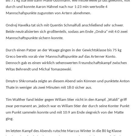
Bis 71 kg startete dann Malte Guthmann, wie mittlerweile ja fast gewohnt, voll
durch und konnte Aaron Hähnel nach nur 1:23 min wertvolle 4
Mannschafspunkte zugunsten von Artern abnehmen.
Ondrej Havelka tat sich mit Quentin Schmalfuß anschließend sehr schwer.
Beide neutralisierten sich großtenteils, sodass am Ende „Ondra“ mit 4:0 zwei
Mannschaftspunkte sichern konnte.
Durch einen Patzer an der Waage gingen in der Gewichtsklasse bis 75 kg
Greco bereits vorab vier Mannschaftspunkte auf das Arterner Konto.
Dennoch gab es einen wirklich sehenswerten Freundschaftskampf zwischen
Witas Behrendt und Michal Tomaszewski.
Dmytro Shkromada zeigte an diesem Abend sein Können und punktete Anton
Thate in weniger als zwei Minuten mit 18:0 sicher aus.
Tim Walther fand leider gegen Wiliam Stier nicht in den Kampf. „Waldi“ griff
zwar permanent an, jedoch war es Wiliam Stier der durch seine Konter Punkt
um Punkt sammeln konnte und mit 10:9 am Ende siegreich von der Matte
ging.
Im letzten Kampf des Abends rutschte Marcus Winter in die 80 kg Klasse