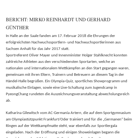
BERICHT: MIRKO REINHARDT UND GERHARD
GÜNTHER
In Halle an der Saale fanden am 17. Februar 2018 die Ehrungen der
erfolgreichsten Nachwuchssportlern- und Nachwuchsportlerinnen aus
Sachsen Anhalt für das Jahr 2017 statt.
Sportreferent Oliver Mayer und Innenminister Holger Stahlknecht konnten
zahlreiche Athleten aus den verschiedensten Sportarten, welche an
nationalen und internationalem Wettkämpfen an den Start gegangen waren,
gemeinsam mit ihren Eltern, Trainern und Betreuern an diesem Tag in der
Händel-Halle begrüßen. Ein Olympia-Quiz, sportliches Showprogramm und
musikalische Einlagen, sowie eine Live-Schaltung zum Jugendcamp in
PyeongChang rundeten die Auszeichnungsveranstaltung abwechslungsreich
ab.
Katharina Gilewitsch vom AC-Germania Artern, die auf dem Sportgymnasium
am Olympiastützpunkt Frankfurt/Oder trainiert und für die „Germanen“ beim
Ringen auf der Wettkampfmatte steht, war ebenfalls zur Sportlergala
eingeladen. Nach der Eröffnung und einigen Showeinlagen begann die