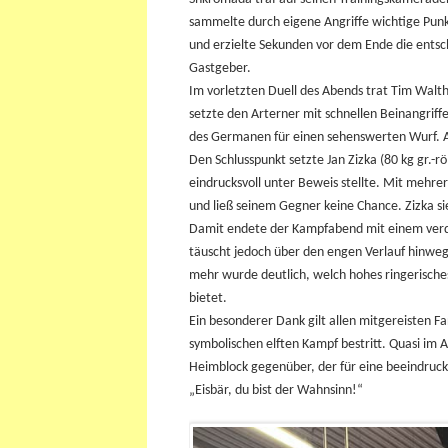
sammelte durch eigene Angriffe wichtige Punk
und erzielte Sekunden vor dem Ende die entsc
Gastgeber.
Im vorletzten Duell des Abends trat Tim Walthe
setzte den Arterner mit schnellen Beinangrif
des Germanen für einen sehenswerten Wurf. A
Den Schlusspunkt setzte Jan Zizka (80 kg gr.-
eindrucksvoll unter Beweis stellte. Mit mehr
und ließ seinem Gegner keine Chance. Zizka si
Damit endete der Kampfabend mit einem verdi
täuscht jedoch über den engen Verlauf hinweg
mehr wurde deutlich, welch hohes ringerisches
bietet.
Ein besonderer Dank gilt allen mitgereisten 
symbolischen elften Kampf bestritt. Quasi im 
Heimblock gegenüber, der für eine beeindruc
„Eisbär, du bist der Wahnsinn!“