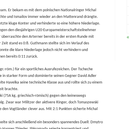
s Team. Er bekam es mit dem polnischen Nationalringer Michal
achte und Ismailov immer wieder an den Mattenrand drängte.
tzte kluge Konter und verhinderte so eine höhere Niederlage.
gegen den diesjährigen U20-Europameisterschaftsteilnehmer
 überraschte den Arterner bereits in der ersten Runde mit
«
eit stand es 0:8. Guthmann stellte sich im Verlauf des
nnte die klare Niederlage jedoch nicht verhindern und
en bereits 0:11 zurück.
gr.-röm.) für ein sportliches Ausrufezeichen. Der Tscheche
se in starker Form und dominierte seinen Gegner David Adler
lte Havelka seine technische Klasse aus und rollte sich zu einem
eit brachte.
i (75A kg, griechisch-römisch) gegen den keineswegs
olg. Zwar war Militzer der aktivere Ringer, doch Tomaszewski
 den Vogtländer clever aus. Mit 2:1 Punkten sicherte Michal
ickelte sich anschließend ein besonders spannendes Duell: Dmytro
n Hannes Thiesler. Shkromada agierte konzentriert und