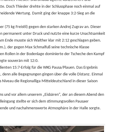
te. Doch Thiesler drehte in der Schlussphase noch einmal auf
heidende Wertung. Damit ging der knappe 3:2-Sieg an die
r (75 kg Freistil) gegen den starken Andrej Zugrav an. Dieser
fen permanent unter Druck und nutzte eine kurze Unachtsamkeit
m Ende musste sich Walther klar mit 2:12 geschlagen geben.
röm.), der gegen Max Schmalfuß seine technische Klasse
eren Rollen in der Bodenlage dominierte der Tscheche den Kampf
egte souverän mit 12:0.
enten 15:7-Erfolg für die WKG Pausa/Plauen. Das Ergebnis
, denn alle Begegnungen gingen über die volle Distanz. Einmal
 Niveau die Regionalliga Mitteldeutschland in dieser Saison
Fans und vor allem unserem „Eisbären“, der an diesem Abend den
Alleingang stellte er sich dem stimmungsvollen Pausaer
kende und nachahmenswerte Atmosphäre in der Halle sorgte.