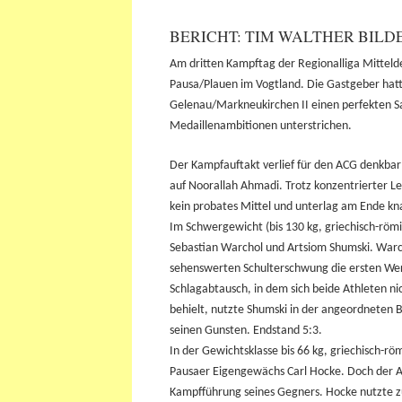
BERICHT: TIM WALTHER BILD
Am dritten Kampftag der Regionalliga Mitteld
Pausa/Plauen im Vogtland. Die Gastgeber hat
Gelenau/Markneukirchen II einen perfekten Sai
Medaillenambitionen unterstrichen.
Der Kampfauftakt verlief für den ACG denkbar s
auf Noorallah Ahmadi. Trotz konzentrierter L
kein probates Mittel und unterlag am Ende kn
Im Schwergewicht (bis 130 kg, griechisch-röm
Sebastian Warchol und Artsiom Shumski. Warch
sehenswerten Schulterschwung die ersten Wer
Schlagabtausch, in dem sich beide Athleten 
behielt, nutzte Shumski in der angeordneten
seinen Gunsten. Endstand 5:3.
In der Gewichtsklasse bis 66 kg, griechisch-
Pausaer Eigengewächs Carl Hocke. Doch der A
Kampfführung seines Gegners. Hocke nutzte z