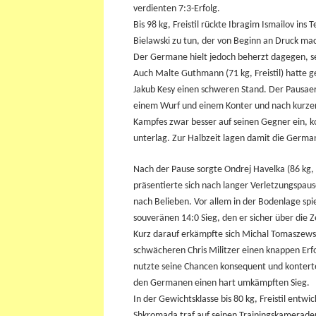
verdienten 7:3-Erfolg.
Bis 98 kg, Freistil rückte Ibragim Ismailov in
Bielawski zu tun, der von Beginn an Druck m
Der Germane hielt jedoch beherzt dagegen, se
Auch Malte Guthmann (71 kg, Freistil) hatte 
Jakub Kesy einen schweren Stand. Der Pausaer
einem Wurf und einem Konter und nach kurzer Z
Kampfes zwar besser auf seinen Gegner ein, ko
unterlag. Zur Halbzeit lagen damit die German
Nach der Pause sorgte Ondrej Havelka (86 kg, 
präsentierte sich nach langer Verletzungspau
nach Belieben. Vor allem in der Bodenlage spie
souveränen 14:0 Sieg, den er sicher über die Z
Kurz darauf erkämpfte sich Michal Tomaszewsk
schwächeren Chris Militzer einen knappen Erf
nutzte seine Chancen konsequent und konterte
den Germanen einen hart umkämpften Sieg.
In der Gewichtsklasse bis 80 kg, Freistil entw
Shkromada traf auf seinen Trainingskamerade