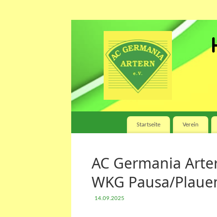
Startseite
Verein
AC Germania Arter
WKG Pausa/Plauen
14.09.2025