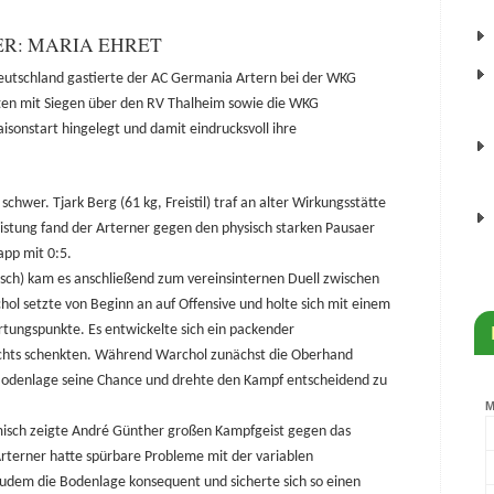
ER: MARIA EHRET
eutschland gastierte der AC Germania Artern bei der WKG
ten mit Siegen über den RV Thalheim sowie die WKG
sonstart hingelegt und damit eindrucksvoll ihre
chwer. Tjark Berg (61 kg, Freistil) traf an alter Wirkungsstätte
eistung fand der Arterner gegen den physisch starken Pausaer
app mit 0:5.
isch) kam es anschließend zum vereinsinternen Duell zwischen
ol setzte von Beginn an auf Offensive und holte sich mit einem
tungspunkte. Es entwickelte sich ein packender
nichts schenkten. Während Warchol zunächst die Oberhand
 Bodenlage seine Chance und drehte den Kampf entscheidend zu
römisch zeigte André Günther großen Kampfgeist gegen das
rterner hatte spürbare Probleme mit der variablen
udem die Bodenlage konsequent und sicherte sich so einen