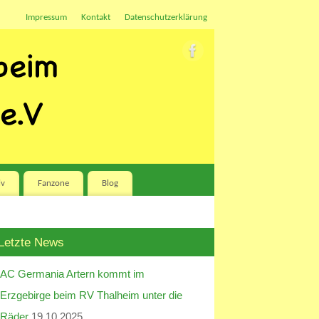
Impressum
Kontakt
Datenschutzerklärung
iv
Fanzone
Blog
Letzte News
AC Germania Artern kommt im
Erzgebirge beim RV Thalheim unter die
Räder
19.10.2025