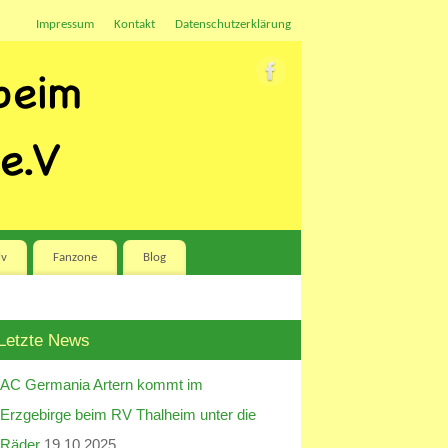
Impressum
Kontakt
Datenschutzerklärung
iv
Fanzone
Blog
Letzte News
AC Germania Artern kommt im
Erzgebirge beim RV Thalheim unter die
Räder
19.10.2025