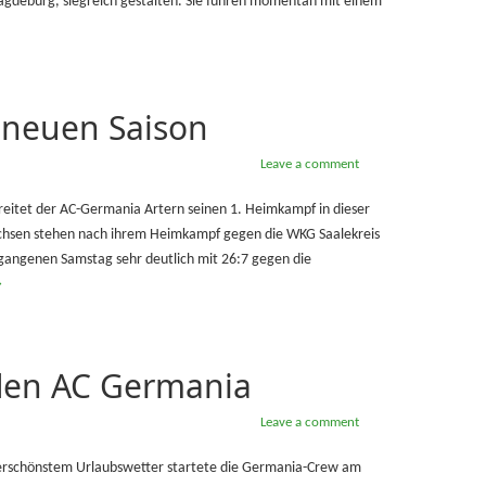
gdeburg, siegreich gestalten. Sie führen momentan mit einem
 neuen Saison
Leave a comment
treitet der AC-Germania Artern seinen 1. Heimkampf in dieser
sachsen stehen nach ihrem Heimkampf gegen die WKG Saalekreis
ergangenen Samstag sehr deutlich mit 26:7 gegen die
→
 den AC Germania
Leave a comment
lerschönstem Urlaubswetter startete die Germania-Crew am