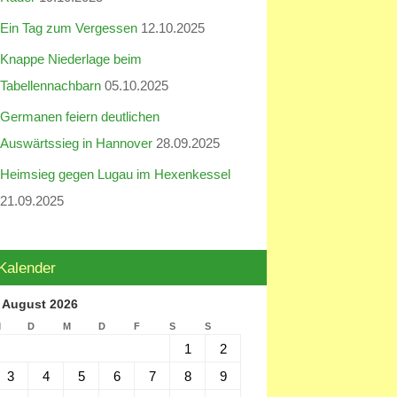
Ein Tag zum Vergessen
12.10.2025
Knappe Niederlage beim
Tabellennachbarn
05.10.2025
Germanen feiern deutlichen
Auswärtssieg in Hannover
28.09.2025
Heimsieg gegen Lugau im Hexenkessel
21.09.2025
Kalender
August 2026
M
D
M
D
F
S
S
1
2
3
4
5
6
7
8
9