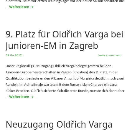
nicht fern. Beim vorletzten Trainingslager vor der neuen Saison schauten die
…
Weiterlesen
→
9. Platz für Oldřich Varga bei
Junioren-EM in Zagreb
24.06.2012
Leave a comment
Unser Regionalliga-Neuzugang Oldřich Varga belegte gestern bei den
Junioren-Europameisterschaften in Zagreb (Kroatien) den 9. Platz. In der
Qualifikation besiegte er den Albaner Amarildo Margjeka deutlich nach zwei
Runden, im Achtelfinale wartete mit dem Russen Islam Charaev ein ganz
dicker Brocken. Oldřich sicherte sich die erste Runde, musste sich dann aber
…
Weiterlesen
→
Neuzugang Oldřich Varga