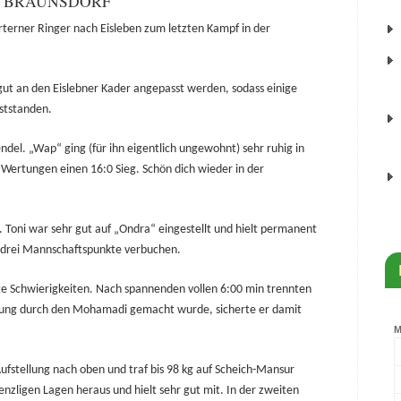
A BRAUNSDORF
terner Ringer nach Eisleben zum letzten Kampf in der
 gut an den Eislebner Kader angepasst werden, sodass einige
ststanden.
endel. „Wap“ ging (für ihn eigentlich ungewohnt) sehr ruhig in
n Wertungen einen 16:0 Sieg. Schön dich wieder in der
r. Toni war sehr gut auf „Ondra“ eingestellt und hielt permanent
 drei Mannschaftspunkte verbuchen.
e Schwierigkeiten. Nach spannenden vollen
6:00
min trennten
ertung durch den Mohamadi gemacht wurde, sicherte er damit
Aufstellung nach oben und traf bis 98 kg auf Scheich-Mansur
nzligen Lagen heraus und hielt sehr gut mit. In der zweiten