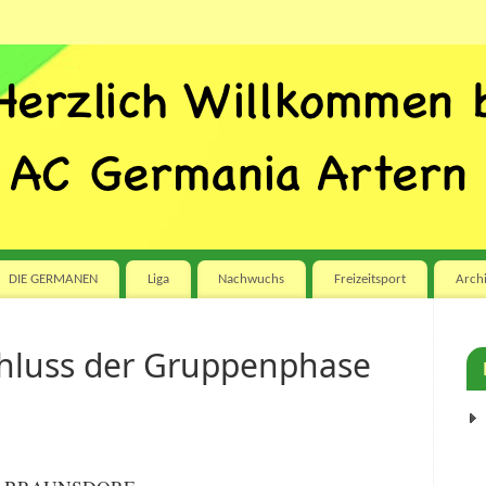
DIE GERMANEN
Liga
Nachwuchs
Freizeitsport
Arch
chluss der Gruppenphase