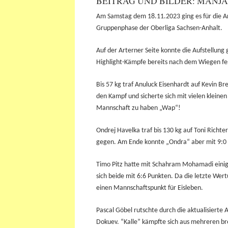
BEITRAG UND BILDER: MANJ
Am Samstag dem 18.11.2023 ging es für die Ar
Gruppenphase der Oberliga Sachsen-Anhalt.
Auf der Arterner Seite konnte die Aufstellung
Highlight-Kämpfe bereits nach dem Wiegen fe
Bis 57 kg traf Anuluck Eisenhardt auf Kevin Br
den Kampf und sicherte sich mit vielen kleine
Mannschaft zu haben „Wap“!
Ondrej Havelka traf bis 130 kg auf Toni Richte
gegen. Am Ende konnte „Ondra“ aber mit 9:0
Timo Pitz hatte mit Schahram Mohamadi einig
sich beide mit 6:6 Punkten. Da die letzte W
einen Mannschaftspunkt für Eisleben.
Pascal Göbel rutschte durch die aktualisierte 
Dokuev. “Kalle” kämpfte sich aus mehreren bre