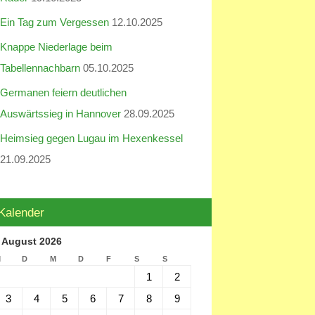
Ein Tag zum Vergessen
12.10.2025
Knappe Niederlage beim
Tabellennachbarn
05.10.2025
Germanen feiern deutlichen
Auswärtssieg in Hannover
28.09.2025
Heimsieg gegen Lugau im Hexenkessel
21.09.2025
Kalender
August 2026
M
D
M
D
F
S
S
1
2
3
4
5
6
7
8
9