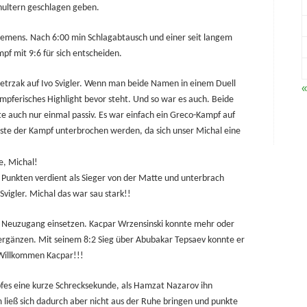
chultern geschlagen geben.
 Klemens. Nach
6:00
min Schlagabtausch und einer seit langem
f mit 9:6 für sich entscheiden.
ietrzak auf Ivo Svigler. Wenn man beide Namen in einem Duell
«
ämpferisches Highlight bevor steht. Und so war es auch. Beide
te auch nur einmal passiv. Es war einfach ein Greco-Kampf auf
te der Kampf unterbrochen werden, da sich unser Michal eine
e, Michal!
 Punkten verdient als Sieger von der Matte und unterbrach
Svigler. Michal das war sau stark!!
en Neuzugang einsetzen. Kacpar Wrzensinski konnte mehr oder
rgänzen. Mit seinem 8:2 Sieg über Abubakar Tepsaev konnte er
 Willkommen Kacpar!!!
fes eine kurze Schrecksekunde, als Hamzat Nazarov ihn
m ließ sich dadurch aber nicht aus der Ruhe bringen und punkte