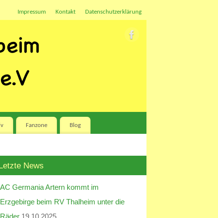
Impressum
Kontakt
Datenschutzerklärung
iv
Fanzone
Blog
Letzte News
AC Germania Artern kommt im
Erzgebirge beim RV Thalheim unter die
Räder
19.10.2025