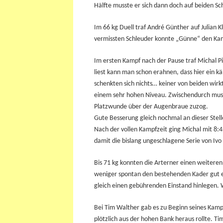
Hälfte musste er sich dann doch auf beiden S
Im 66 kg Duell traf André Günther auf Julian
vermissten Schleuder konnte „Günne“ den Kamp
Im ersten Kampf nach der Pause traf Michal P
liest kann man schon erahnen, dass hier ein k
schenkten sich nichts… keiner von beiden wirk
einem sehr hohen Niveau. Zwischendurch muss
Platzwunde über der Augenbraue zuzog.
Gute Besserung gleich nochmal an dieser Stell
Nach der vollen Kampfzeit ging Michal mit 8:4
damit die bislang ungeschlagene Serie von Ivo 
Bis 71 kg konnten die Arterner einen weiter
weniger spontan den bestehenden Kader gut e
gleich einen gebührenden Einstand hinlegen.
Bei Tim Walther gab es zu Beginn seines Kamp
plötzlich aus der hohen Bank heraus rollte. Ti