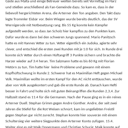
Gäste aus Malta und einige Betreuer weilten bereits seit Vormittag im Harz
und stießen anschließend als Fan-Gemeinde dazu. So kam es, dass in der
liebevoll hergerichteten Arena, die Arterner den Ton angaben. Den Takt dazu
legte Trommler Eisbär vor. Beim Wiegen wurde bereits deutlich, das der SV
Wernigerode mit Notbesetzung rang. Bis 55 Kg konnte kein Kämpfer
aufgestellt werden, so dass Jan Scholz hier kampflos zu den Punkten kam.
Dafür wurde es dann bei den schweren Jungs spannend. Mario Panitzsch
hatte es mit Hannes Vetter zu tun. Vetter eigentlich ein Judoka, agierte sehr
clever, und entschied die ersten zwei Runden mit je 1:0 für sich. In Runde drei
konnte sich Vetter durch einen Hüftangriff 3 Punkte sichern und brachte die
Harzer wieder auf 3:4 heran. Tim Salzmann hatte es bis 60 Kg mit Florian
Metörn zu tun, Tim hatte hier keine Probleme und gewann mit einem
Kopfhüftschwung in Runde 2. Schwerer hat es Maximilian Heft gegen Michael
Volk. Maximilian wollte im ersten Kampf für den AC nicht enttäuschen, wurde
aber von Volk ausgekontert und gab die erste Runde ab. Danach kam Hefti
besser in Fahrt und holte sich mit guten Beinangriffen die Runden 2,3,4. Zur
Halbzeit stand es 11:4 für die Germanen. Nach der Pause ging es in ein reines
Arterner Duell. Stephan Grimm gegen Andre Günther. Andre, der seit zwei
Jahren die Stiefel für die Rot Weisen schnürt, kam im ungeliebten Freistil
gegen Stephan gar nicht zurecht. Stephan konnte hier souverän mit einem
Schultersieg vier weitere Siegpunkte dem Arterner Konto zufügen. 15:4.
Weiter ging es mit Maik Oppermann und Christian Schurig. Maik konnte auf