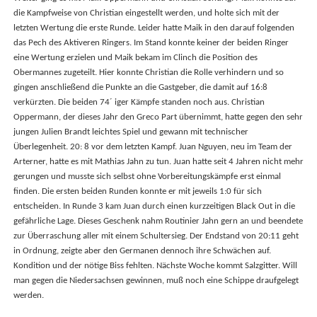
die Kampfweise von Christian eingestellt werden, und holte sich mit der
letzten Wertung die erste Runde. Leider hatte Maik in den darauf folgenden
das Pech des Aktiveren Ringers. Im Stand konnte keiner der beiden Ringer
eine Wertung erzielen und Maik bekam im Clinch die Position des
Obermannes zugeteilt. Hier konnte Christian die Rolle verhindern und so
gingen anschließend die Punkte an die Gastgeber, die damit auf 16:8
verkürzten. Die beiden 74´ iger Kämpfe standen noch aus. Christian
Oppermann, der dieses Jahr den Greco Part übernimmt, hatte gegen den sehr
jungen Julien Brandt leichtes Spiel und gewann mit technischer
Überlegenheit. 20: 8 vor dem letzten Kampf. Juan Nguyen, neu im Team der
Arterner, hatte es mit Mathias Jahn zu tun. Juan hatte seit 4 Jahren nicht mehr
gerungen und musste sich selbst ohne Vorbereitungskämpfe erst einmal
finden. Die ersten beiden Runden konnte er mit jeweils 1:0 für sich
entscheiden. In Runde 3 kam Juan durch einen kurzzeitigen Black Out in die
gefährliche Lage. Dieses Geschenk nahm Routinier Jahn gern an und beendete
zur Überraschung aller mit einem Schultersieg. Der Endstand von 20:11 geht
in Ordnung, zeigte aber den Germanen dennoch ihre Schwächen auf.
Kondition und der nötige Biss fehlten. Nächste Woche kommt Salzgitter. Will
man gegen die Niedersachsen gewinnen, muß noch eine Schippe draufgelegt
werden.