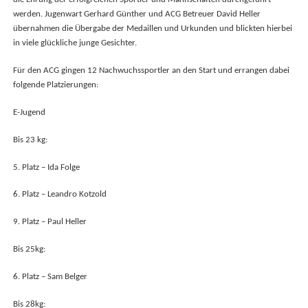
die Ehrung der erfolgreichen Sportler und Mannschaften durchgeführt
werden. Jugenwart Gerhard Günther und ACG Betreuer David Heller
übernahmen die Übergabe der Medaillen und Urkunden und blickten hierbei
in viele glückliche junge Gesichter.
Für den ACG gingen 12 Nachwuchssportler an den Start und errangen dabei
folgende Platzierungen:
E-Jugend
Bis 23 kg:
5. Platz – Ida Folge
6. Platz – Leandro Kotzold
9. Platz – Paul Heller
Bis 25kg:
6. Platz – Sam Belger
Bis 28kg: