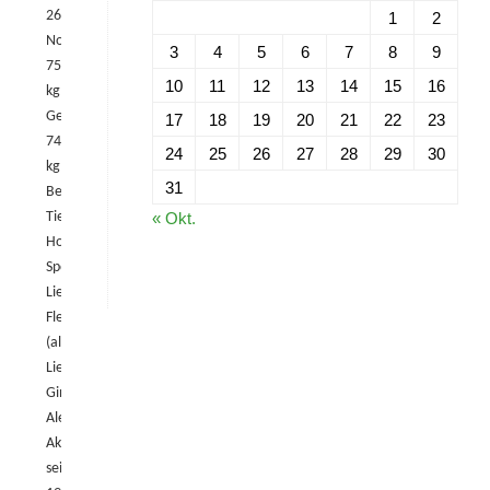
26.03.1988
1
2
Normalgewicht:
3
4
5
6
7
8
9
75
10
11
12
13
14
15
16
kg
Gewichtsklasse:
17
18
19
20
21
22
23
74
24
25
26
27
28
29
30
kg
31
Beruf:
Tiefbauer
« Okt.
Hobbys:
Sport
Lieblingsessen:
Fleisch
(alles)
Lieblingsgetränk:
Ginger
Ale
Aktiv
seit: