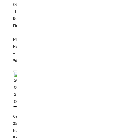
Oberliga
Thüringen,
Regionalliga/Bundesliga-
Einsätze
Maximilian
Heft
–
96/120kg
Geburtstag:
25.06.1990
Normalgewicht:
87