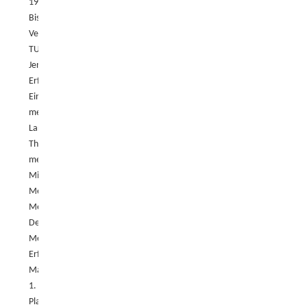
1997
Bisherige
Vereine:
TUS
Jena
Erfolge
Einzelmeisterschaften:
mehrfacher
Landesmeister
Thüringen,
mehrfacher
Mitteldeutscher
Meister,
Medaillengewinner
Deutsche
Meisterschaften
Erfolge
Mannschaft:
1.
Platz