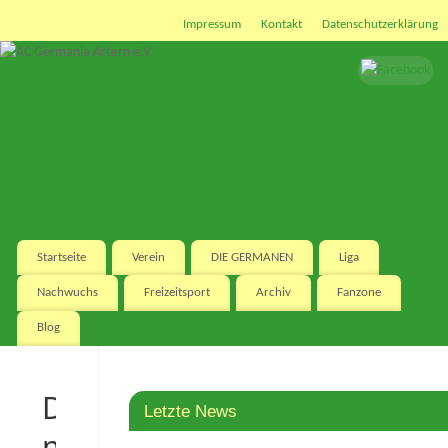
Impressum
Kontakt
Datenschutzerklärung
Startseite
Verein
DIE GERMANEN
Liga
Nachwuchs
Freizeitsport
Archiv
Fanzone
Blog
Die
Letzte News
neuen