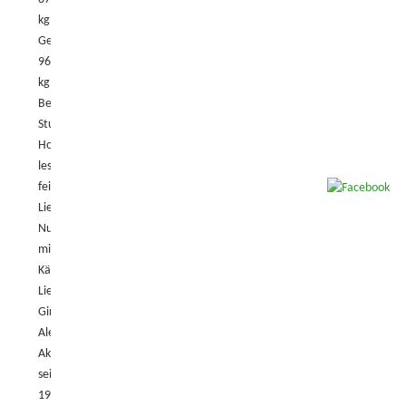
kg
Gewichtsklasse:
96
kg
Beruf:
Student
Hobbys:
lesen,
feiern
Lieblingsessen:
Nudeln
mit
Käsesoße
Lieblingsgetränk:
Ginger
Ale
Aktiv
seit:
1996