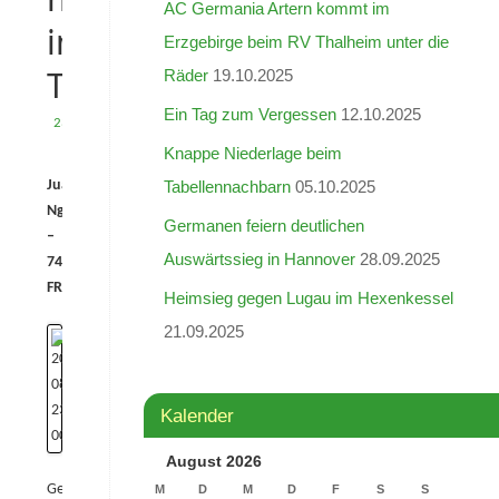
AC Germania Artern kommt im
im
Erzgebirge beim RV Thalheim unter die
Team
Räder
19.10.2025
Ein Tag zum Vergessen
12.10.2025
23.08.2011
Knappe Niederlage beim
Juan
Tabellennachbarn
05.10.2025
Nguyen
Germanen feiern deutlichen
–
Auswärtssieg in Hannover
28.09.2025
74kg
FR
Heimsieg gegen Lugau im Hexenkessel
21.09.2025
Kalender
August 2026
Geburtstag:
M
D
M
D
F
S
S