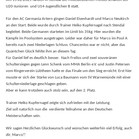
Am 15.02.2025 fanden in Stendal die Mitteldeutschen Meisterschaften der
U20-Junioren und U14-Jugendlichen B statt.
Für den AC Germania Artern gingen Daniel Eisenhardt und Marco Neukirch
an den Start. Beide wurde durch Trainer Heiko Kupfernagel nach Stendal
begleitet. Beide Germanen starteten im Limit bis 35kg. Hier wurden die
Kämpfe im Poolsystem ausgetragen. Leider war daher für Marco im Pool A
bereits nach zwei Niederlagen Schluss. Chancenlos war er nicht, aber das
Quäntchen Glück fehlte ihm an diesem Tag.
Für Daniel lief es deutlich besser. Nach Freilos und zwei souveränen
Schultersiegen gegen Lenn Schenk vom MMA Berlin e.V. und Justin Petersen
vom Ringerverein Lübtheen hatte er das Finale um den Sieg erreicht. Erst hier
musste er sich der Stärke von Luca Baumann vom SV Warnemünde mit einer
Schulterniederlage geschlagen geben.
Aber er kann trotzdem auch stolz sein, auf den 2. Platz.
Trainer Heiko Kupfernagel zeigte sich zufrieden mit der Leistung.
Ziel soll natürlich nun die verdiente Teilnahme an den Deutschen
Meisterschaften sein.
Wir sagen Herzlichen Glückwunsch und wünschen weiterhin viel Erfolg, auch
dir, Marco!!